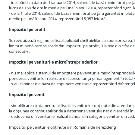
- începând cu data de 1 ianuarie 2014, salariul de bază minim brut pe ţa
lucru de 168 de ore în medie pe lună în anul 2014, reprezentând 5,059 l
- de la 1 iulie 2014, salariul de bază minim brut pe ţară garantat în pla
medie pe lună în anul 2014, reprezentând 5,357 lei/oră.
Impozitul pe profit
Se revizuizează regimului fiscal aplicabil cheltuielilor cu sponsorizarea
limita minimă care se scade din impozitul pe profit, 3 la mie din cifra d
consecutivi;
Impozitul pe veniturile microîntreprinderilor
- nu mai aplică sistemul de impozitare pe veniturile microîntreprinderi
ponderea veniturilor realizate din consultanţă şi management în total 
- s-au eliminat din baza de impunere veniturile reprezentând diferenţele 
Impozitul pe venit
- simplificarea tratamentului fiscal al veniturilor obţinute din arendar
la opţiunea contribuabililor de a determina venitului net din arendă în 
- deducerea din veniturile realizate anual din categoria venituri din ceda
Impozitul pe veniturile obţinute din România de nerezidenţi