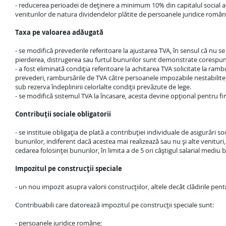
- reducerea perioadei de deţinere a minimum 10% din capitalul social al
veniturilor de natura dividendelor plătite de persoanele juridice român
Taxa pe valoarea adăugată
- se modifică prevederile referitoare la ajustarea TVA, în sensul că nu se
pierderea, distrugerea sau furtul bunurilor sunt demonstrate corespun
- a fost eliminată condiţia referitoare la achitarea TVA solicitate la ra
prevederi, rambursările de TVA către persoanele impozabile nestabilite
sub rezerva îndeplinirii celorlalte condiţii prevăzute de lege.
- se modifică sistemul TVA la încasare, acesta devine opţional pentru fir
Contribuţii sociale obligatorii
- se instituie obligaţia de plată a contribuţiei individuale de asigurări 
bunurilor, indiferent dacă acestea mai realizează sau nu şi alte venituri,
cedarea folosinţei bunurilor, în limita a de 5 ori câştigul salarial mediu b
Impozitul pe construcţii speciale
- un nou impozit asupra valorii construcţiilor, altele decât clădirile pent
Contribuabili care datorează impozitul pe construcţii speciale sunt:
- persoanele juridice române;