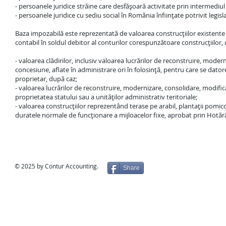
- persoanele juridice străine care desfăşoară activitate prin intermedi
- persoanele juridice cu sediu social în România înfiinţate potrivit legis
Baza impozabilă este reprezentată de valoarea construcţiilor existente 
contabil în soldul debitor al conturilor corespunzătoare construcţiilor, 
- valoarea clădirilor, inclusiv valoarea lucrărilor de reconstruire, moder
concesiune, aflate în administrare ori în folosinţă, pentru care se datore
proprietar, după caz;
- valoarea lucrărilor de reconstruire, modernizare, consolidare, modific
proprietatea statului sau a unităţilor administrativ teritoriale;
- valoarea construcţiilor reprezentând terase pe arabil, plantaţii pomicol
duratele normale de funcţionare a mijloacelor fixe, aprobat prin Hotărâ
© 2025 by Contur Accounting.
Share